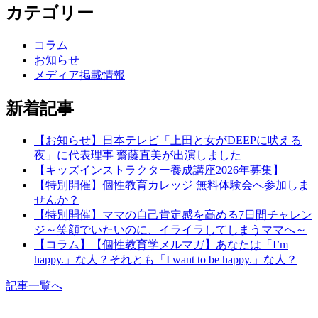
カテゴリー
ナ
ビ
コラム
ゲ
お知らせ
メディア掲載情報
ー
シ
新着記事
ョ
【お知らせ】日本テレビ「上田と女がDEEPに吠える
ン
夜」に代表理事 齋藤直美が出演しました
【キッズインストラクター養成講座2026年募集】
【特別開催】個性教育カレッジ 無料体験会へ参加しま
せんか？
【特別開催】ママの自己肯定感を高める7日間チャレン
ジ～笑顔でいたいのに、イライラしてしまうママへ～
【コラム】【個性教育学メルマガ】あなたは「I’m
happy.」な人？それとも「I want to be happy.」な人？
記事一覧へ