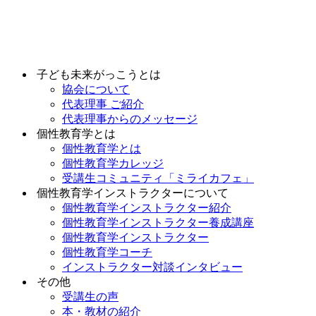
Skip
to
content
子ども未来がっこうとは
協会について
代表理事 ご紹介
代表理事からのメッセージ
個性教育学とは
個性教育学とは
個性教育学カレッジ
受講生コミュニティ「ミライカフェ」
個性教育学インストラクターについて
個性教育学インストラクター紹介
個性教育学インストラクター養成講座
個性教育学インストラクター
個性教育学コーチ
インストラクター対談インタビュー
その他
受講生の声
本・教材の紹介