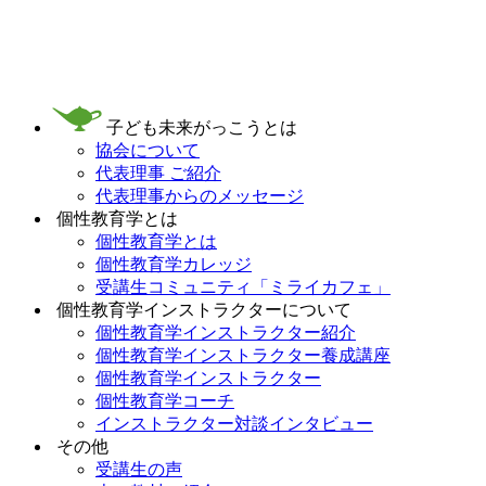
Skip
to
content
子ども未来がっこうとは
協会について
代表理事 ご紹介
代表理事からのメッセージ
個性教育学とは
個性教育学とは
個性教育学カレッジ
受講生コミュニティ「ミライカフェ」
個性教育学インストラクターについて
個性教育学インストラクター紹介
個性教育学インストラクター養成講座
個性教育学インストラクター
個性教育学コーチ
インストラクター対談インタビュー
その他
受講生の声