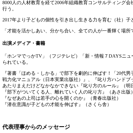
8000人の人材教育を経て2006年組織教育コンサルティン
行う。
2017年より子どもの個性を引き出し生きる力を育む（社）
「才能を活かしあい、分かち合い、全ての人が一番輝く場所
出演メディア・書籍
「ホンマでっかTV」（フジテレビ）「新・情報７DAYSニュ
られている。
『著書「ほめる・しかる」で部下を劇的に伸ばす！「20代男
戦力化マニュアル（日本実業出版社）』、『叱り方ハンドブ
あたりまえだけどなかなかできない『叱り方のルール』（明
『部下がついてくる人、離れていく人の叱り方』（あさ出版
『なぜあの上司は若手の心を開くのか』（青春出版社）
『潜在意識が子どもの才能を伸ばす』（さくら舎）
代表理事からのメッセージ