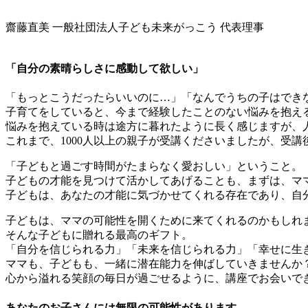
齋藤直美
一般社団法人子ども未来がっこう 代表理事
「自分の素晴らしさに感動して欲しい」
「もっとこうだったらいいのに…」「なんでうちの⼦はでき
⼦育てをしていると、今まで経験したことのない悩みを抱え
悩みを抱えている時は途方に暮れたように長く感じますが、
これまで、1000人以上の親子が受講くださいましたが、受
「子どもと過ごす時間がたまらなく愛おしい」ということ。
子どもの才能を見つけて活かしてあげることも、まずは、マ
子どもは、あなたの才能に気づかせてくれる存在であり、自
子どもは、ママの可能性を開くために来てくれるのかもしれ
そんな子どもに贈れる最高のギフト。
「自分を信じられる力」「未来を信じられる力」「幸せに生
ママも、子どもも、一緒に潜在能力を伸ばしていきませんか
心から溢れる笑顔の毎日が過ごせるように、講座でお会いで
あなたのお子さんには無限の可能性があります。