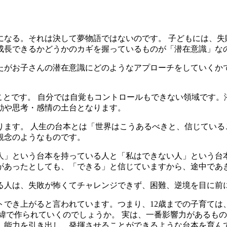
になる。それは決して夢物語ではないのです。 子どもには、失
成長できるかどうかのカギを握っているものが「潜在意識」な
たがお子さんの潜在意識にどのようなアプローチをしていくか
ことです。 自分では自覚もコントロールもできない領域です
動や思考・感情の土台となります。
ります。 人生の台本とは「世界はこうあるべきと、信じている
観念のようなものです。
人」という台本を持っている人と「私はできない人」という台
があったとしても、「できる」と信じていますから、途中であ
る人は、失敗が怖くてチャレンジできず、困難、逆境を目に前
トでき上がると言われています。つまり、12歳までの子育て
緯で作られていくのでしょうか。 実は、一番影響力があるもの
、能力を引き出し、発揮させることができるような台本を育ん