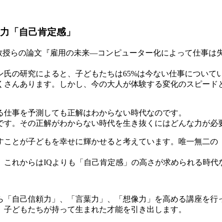
る力
「自己肯定感」
教授らの論文『雇用の未来—コンピューター化によって仕事は失わ
ン氏の研究によると、子どもたちは65%は今ない仕事について
くさんあります。しかし、今の大人が体験する変化のスピード
る仕事を予測しても正解はわからない時代なのです。
です。その正解がわからない時代を生き抜くにはどんな力が必
すことが子どもを幸せに輝かせると考えています。唯一無二の
。これからはIQよりも「自己肯定感」の高さが求められる時代
ら「自己信頼力」、「言葉力」、「想像力」を高める講座を行
、子どもたちが持って生まれた才能を引き出します。