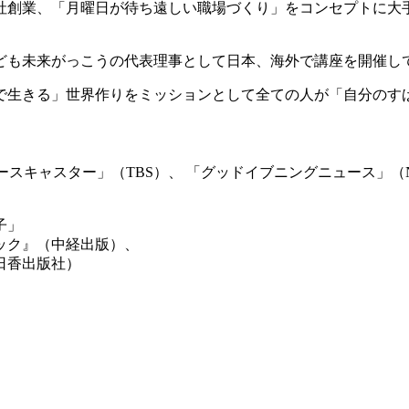
グ会社創業、「月曜日が待ち遠しい職場づくり」をコンセプトに
子ども未来がっこうの代表理事として日本、海外で講座を開催し
で生きる」世界作りをミッションとして全ての人が「自分のす
ースキャスター」（TBS）、 「グッドイブニングニュース」
子」
ック』（中経出版）、
日香出版社）
）