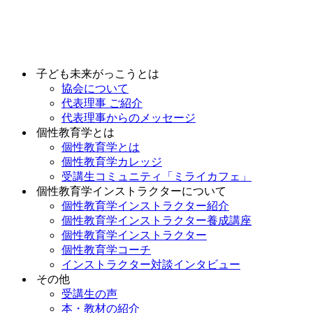
Skip
to
content
子ども未来がっこうとは
協会について
代表理事 ご紹介
代表理事からのメッセージ
個性教育学とは
個性教育学とは
個性教育学カレッジ
受講生コミュニティ「ミライカフェ」
個性教育学インストラクターについて
個性教育学インストラクター紹介
個性教育学インストラクター養成講座
個性教育学インストラクター
個性教育学コーチ
インストラクター対談インタビュー
その他
受講生の声
本・教材の紹介