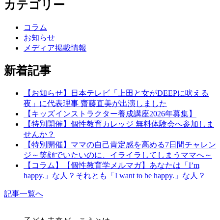
カテゴリー
ナ
ビ
コラム
ゲ
お知らせ
メディア掲載情報
ー
シ
新着記事
ョ
【お知らせ】日本テレビ「上田と女がDEEPに吠える
ン
夜」に代表理事 齋藤直美が出演しました
【キッズインストラクター養成講座2026年募集】
【特別開催】個性教育カレッジ 無料体験会へ参加しま
せんか？
【特別開催】ママの自己肯定感を高める7日間チャレン
ジ～笑顔でいたいのに、イライラしてしまうママへ～
【コラム】【個性教育学メルマガ】あなたは「I’m
happy.」な人？それとも「I want to be happy.」な人？
記事一覧へ