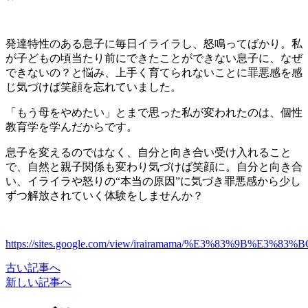
発達特性のある息子に毎日イライラし、怒鳴ってばかり。私
が子どもの頃当たり前にできたことができない息子に、なぜ
できないの？と悩み、上手く育てられないことに罪悪感を感
じ気づけば笑顔を忘れていました。
「もう母をやめたい」とまで思った私が変われたのは、個性
教育学を学んだからです。
息子を変えるのではなく、自分と向き合い受け入れること
で、自然と親子関係も変わり気づけば笑顔に。自分と向き合
い、イライラや怒りの“本当の原因”に気づき罪悪感から少し
ずつ解放されていく体験をしませんか？
https://sites.google.com/view/irairamama/%E3%83%9B%E3%8
古い記事へ
投
新しい記事へ
稿